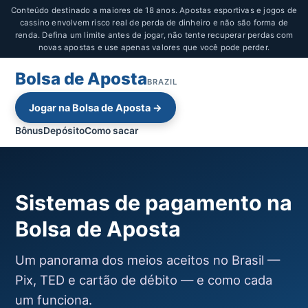
Conteúdo destinado a maiores de 18 anos. Apostas esportivas e jogos de
cassino envolvem risco real de perda de dinheiro e não são forma de
renda. Defina um limite antes de jogar, não tente recuperar perdas com
novas apostas e use apenas valores que você pode perder.
Bolsa de Aposta
BRAZIL
Jogar na Bolsa de Aposta →
Bônus
Depósito
Como sacar
Sistemas de pagamento na
Bolsa de Aposta
Um panorama dos meios aceitos no Brasil —
Pix, TED e cartão de débito — e como cada
um funciona.