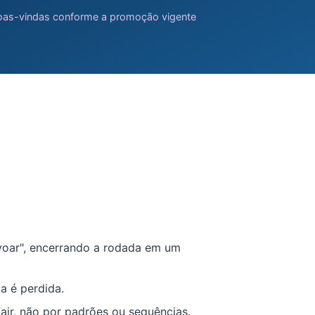
· Boas-vindas conforme a promoção vigente
"voar", encerrando a rodada em um
a é perdida.
air, não por padrões ou sequências.