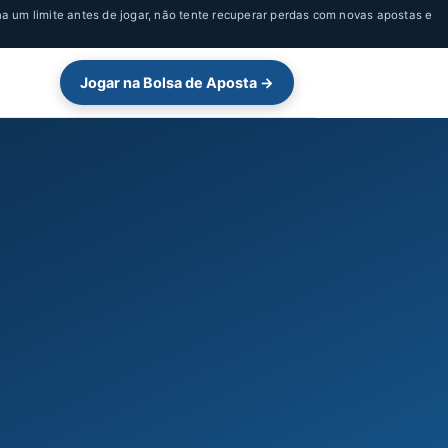
na um limite antes de jogar, não tente recuperar perdas com novas apostas e
Jogar na Bolsa de Aposta →