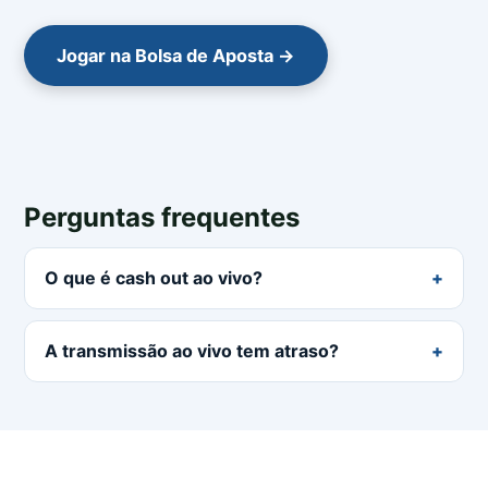
Jogar na Bolsa de Aposta →
Perguntas frequentes
O que é cash out ao vivo?
A transmissão ao vivo tem atraso?