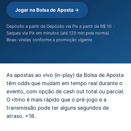
Jogar na Bolsa de Aposta →
Depósito a partir de Depósito via Pix a partir de R$ 10 ·
Saques via Pix em minutos (até 120 min pela norma) ·
Boas-vindas conforme a promoção vigente
As apostas ao vivo (in-play) da Bolsa de Aposta
têm odds que mudam em tempo real durante o
evento, com opção de cash out total ou parcial.
O ritmo é mais rápido que o pré-jogo e a
transmissão pode ter alguns segundos de
atraso. +18.