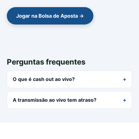
Jogar na Bolsa de Aposta →
Perguntas frequentes
O que é cash out ao vivo?
A transmissão ao vivo tem atraso?