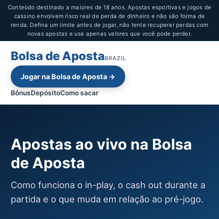
Conteúdo destinado a maiores de 18 anos. Apostas esportivas e jogos de
cassino envolvem risco real de perda de dinheiro e não são forma de
renda. Defina um limite antes de jogar, não tente recuperar perdas com
novas apostas e use apenas valores que você pode perder.
Bolsa de Aposta
BRAZIL
Jogar na Bolsa de Aposta →
Bônus
Depósito
Como sacar
Apostas ao vivo na Bolsa
de Aposta
Como funciona o in-play, o cash out durante a
partida e o que muda em relação ao pré-jogo.