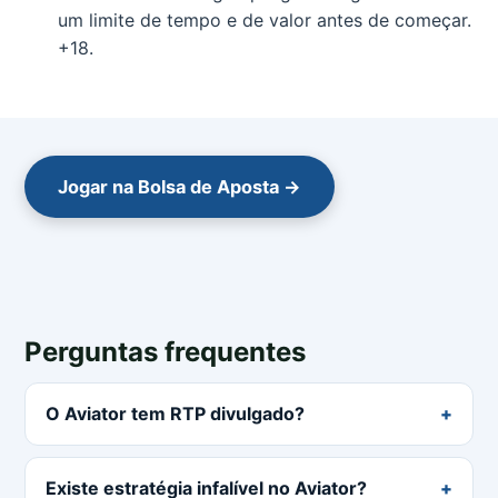
um limite de tempo e de valor antes de começar.
+18.
Jogar na Bolsa de Aposta →
Perguntas frequentes
O Aviator tem RTP divulgado?
Existe estratégia infalível no Aviator?