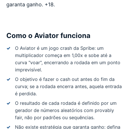
garanta ganho. +18.
Como o Aviator funciona
O Aviator é um jogo crash da Spribe: um
multiplicador começa em 1,00x e sobe até a
curva "voar", encerrando a rodada em um ponto
imprevisível.
O objetivo é fazer o cash out antes do fim da
curva; se a rodada encerra antes, aquela entrada
é perdida.
O resultado de cada rodada é definido por um
gerador de números aleatórios com provably
fair, não por padrões ou sequências.
Não existe estratégia que garanta ganho: defina