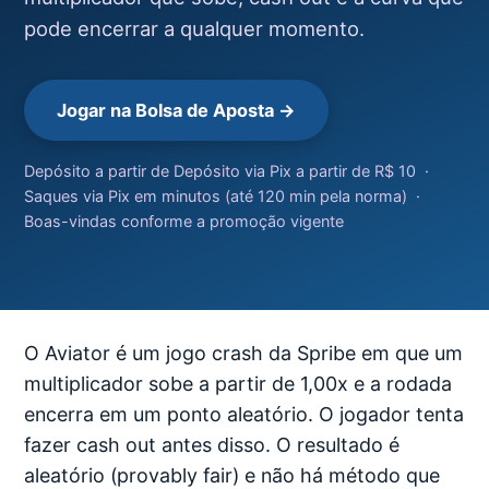
pode encerrar a qualquer momento.
Jogar na Bolsa de Aposta →
Depósito a partir de Depósito via Pix a partir de R$ 10 ·
Saques via Pix em minutos (até 120 min pela norma) ·
Boas-vindas conforme a promoção vigente
O Aviator é um jogo crash da Spribe em que um
multiplicador sobe a partir de 1,00x e a rodada
encerra em um ponto aleatório. O jogador tenta
fazer cash out antes disso. O resultado é
aleatório (provably fair) e não há método que