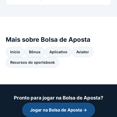
Mais sobre Bolsa de Aposta
Início
Bônus
Aplicativo
Aviator
Recursos do sportsbook
Pronto para jogar na Bolsa de Aposta?
Jogar na Bolsa de Aposta →