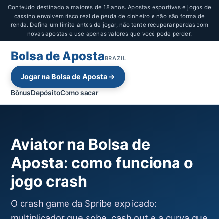
Conteúdo destinado a maiores de 18 anos. Apostas esportivas e jogos de
cassino envolvem risco real de perda de dinheiro e não são forma de
renda. Defina um limite antes de jogar, não tente recuperar perdas com
novas apostas e use apenas valores que você pode perder.
Bolsa de Aposta
BRAZIL
Jogar na Bolsa de Aposta →
Bônus
Depósito
Como sacar
Aviator na Bolsa de
Aposta: como funciona o
jogo crash
O crash game da Spribe explicado:
multiplicador que sobe, cash out e a curva que