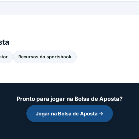
sta
ator
Recursos do sportsbook
Pronto para jogar na Bolsa de Aposta?
Jogar na Bolsa de Aposta →