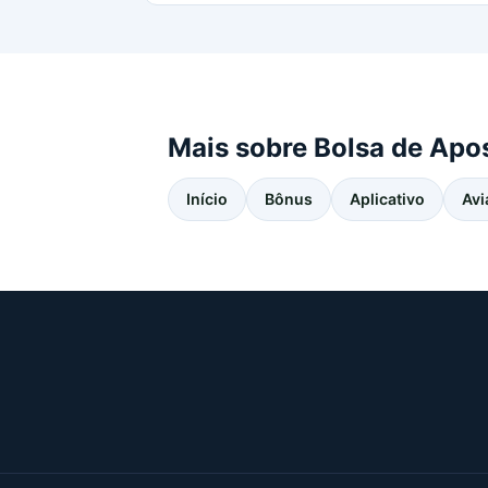
Mais sobre Bolsa de Apo
Início
Bônus
Aplicativo
Avi