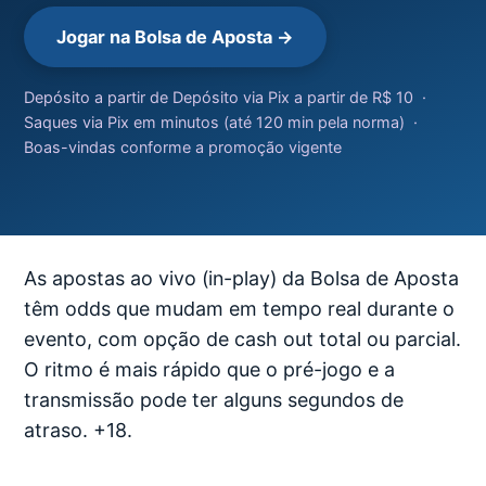
Jogar na Bolsa de Aposta →
Depósito a partir de Depósito via Pix a partir de R$ 10 ·
Saques via Pix em minutos (até 120 min pela norma) ·
Boas-vindas conforme a promoção vigente
As apostas ao vivo (in-play) da Bolsa de Aposta
têm odds que mudam em tempo real durante o
evento, com opção de cash out total ou parcial.
O ritmo é mais rápido que o pré-jogo e a
transmissão pode ter alguns segundos de
atraso. +18.